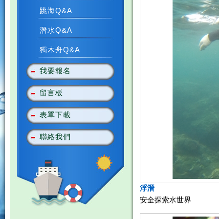
跳海Q&A
潛水Q&A
獨木舟Q&A
我要報名
留言板
表單下載
聯絡我們
浮潛
安全探索水世界