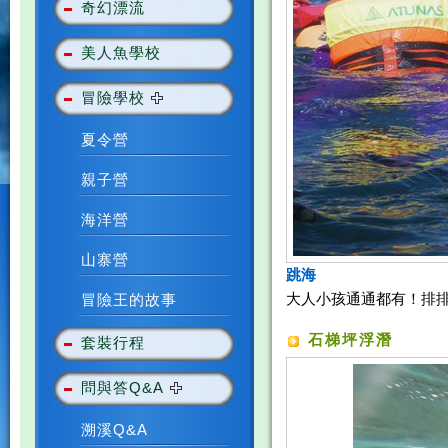
奇幻漂流
美人魚學校
冒險學校
夏令營
親子營
海洋營
山寨營
跳海
大人小孩通通都有！排
冒險王的故事
石梯坪浮潛
套裝行程
問與答Q&A
溯溪Q&A